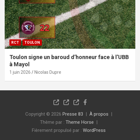
RCT
TOULON
Toulon signe un baroud d’honneur face à l’UBB
à Mayol
1 juin 2026
Nicolas Dupre
Copyright © 2026
Presse 83
À propos
Thème par :
Theme Horse
Fièrement propulsé par :
WordPress