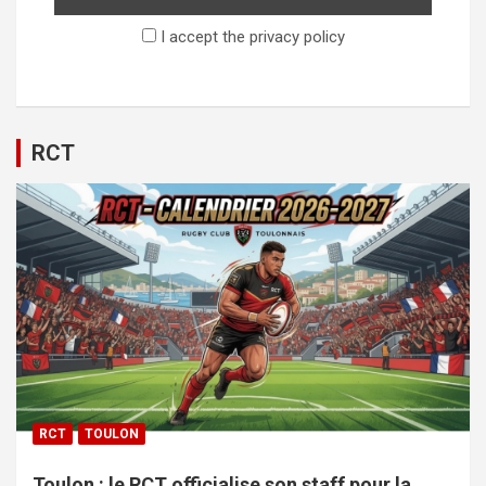
I accept the privacy policy
RCT
RCT
TOULON
Toulon : le RCT officialise son staff pour la