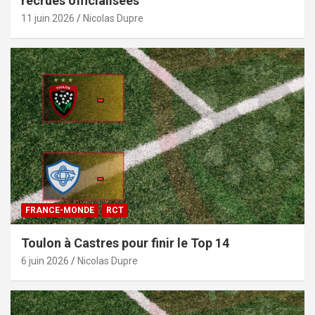
recrues officialisées
11 juin 2026
Nicolas Dupre
FRANCE-MONDE
RCT
Toulon à Castres pour finir le Top 14
6 juin 2026
Nicolas Dupre