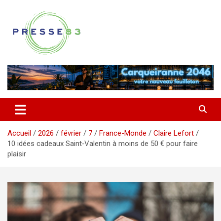
Aller
au
contenu
Comprendre ce qui se joue vraiment dans le Var
Presse 83
Accueil
2026
février
7
France-Monde
Claire Lefort
10 idées cadeaux Saint‑Valentin à moins de 50 € pour faire
plaisir