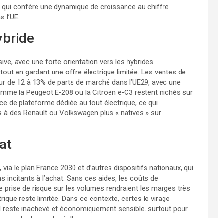
 qui confère une dynamique de croissance au chiffre
s l’UE.
ybride
sive, avec une forte orientation vers les hybrides
out en gardant une offre électrique limitée. Les ventes de
our de 12 à 13% de parts de marché dans l’UE29, avec une
mme la Peugeot E‑208 ou la Citroën ë‑C3 restent nichés sur
e de plateforme dédiée au tout électrique, ce qui
s à des Renault ou Volkswagen plus « natives » sur
tat
via le plan France 2030 et d’autres dispositifs nationaux, qui
ns incitants à l’achat. Sans ces aides, les coûts de
e prise de risque sur les volumes rendraient les marges très
trique reste limitée. Dans ce contexte, certes le virage
s il reste inachevé et économiquement sensible, surtout pour