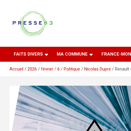
Aller
au
contenu
Comprendre ce qui se joue vraiment dans le Var
Presse 83
FAITS DIVERS
MA COMMUNE
FRANCE-MON
Accueil
2026
février
6
Politique
Nicolas Dupre
Renault 