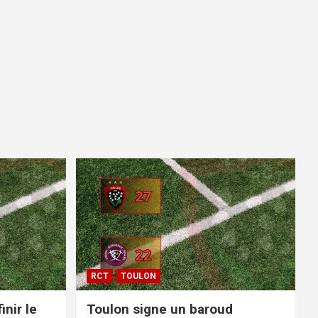
RCT
TOULON
inir le
Toulon signe un baroud