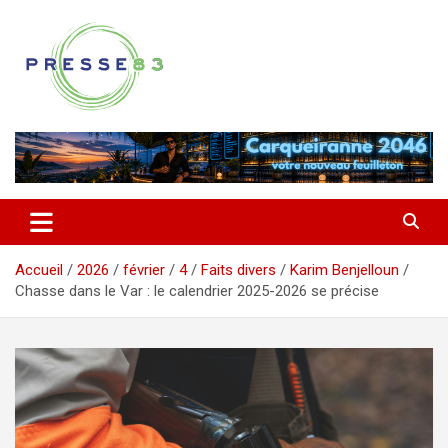
Aller
au
contenu
Comprendre ce qui se joue vraiment dans le Var
Presse 83
Accueil
2026
février
4
Faits divers
Karim Benjelloun
Chasse dans le Var : le calendrier 2025-2026 se précise