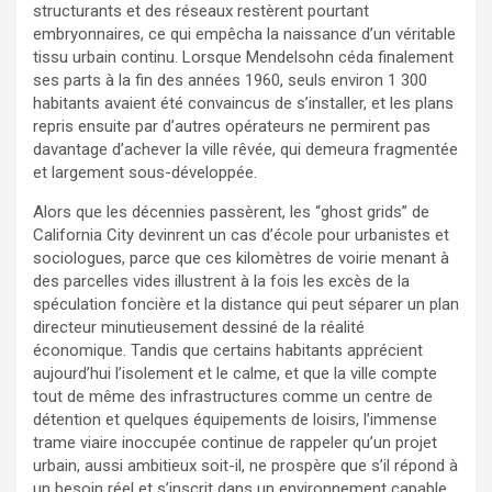
structurants et des réseaux restèrent pourtant
embryonnaires, ce qui empêcha la naissance d’un véritable
tissu urbain continu. Lorsque Mendelsohn céda finalement
ses parts à la fin des années 1960, seuls environ 1 300
habitants avaient été convaincus de s’installer, et les plans
repris ensuite par d’autres opérateurs ne permirent pas
davantage d’achever la ville rêvée, qui demeura fragmentée
et largement sous-développée.
Alors que les décennies passèrent, les “ghost grids” de
California City devinrent un cas d’école pour urbanistes et
sociologues, parce que ces kilomètres de voirie menant à
des parcelles vides illustrent à la fois les excès de la
spéculation foncière et la distance qui peut séparer un plan
directeur minutieusement dessiné de la réalité
économique. Tandis que certains habitants apprécient
aujourd’hui l’isolement et le calme, et que la ville compte
tout de même des infrastructures comme un centre de
détention et quelques équipements de loisirs, l’immense
trame viaire inoccupée continue de rappeler qu’un projet
urbain, aussi ambitieux soit-il, ne prospère que s’il répond à
un besoin réel et s’inscrit dans un environnement capable