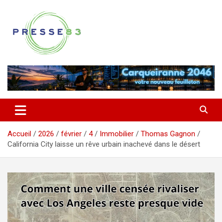
Aller
au
contenu
Comprendre ce qui se joue vraiment dans le Var
Presse 83
Accueil
2026
février
4
Immobilier
Thomas Gagnon
California City laisse un rêve urbain inachevé dans le désert