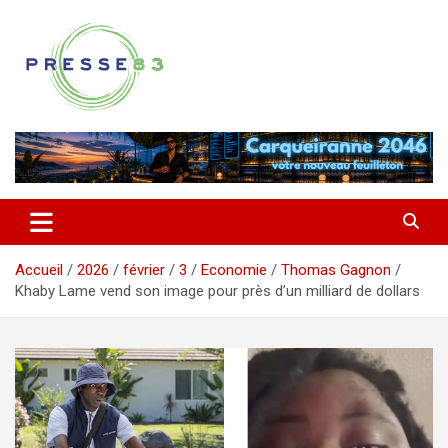
Aller
au
contenu
Comprendre ce qui se joue vraiment dans le Var
Presse 83
Accueil
2026
février
3
Economie
Thomas Gagnon
Khaby Lame vend son image pour près d’un milliard de dollars