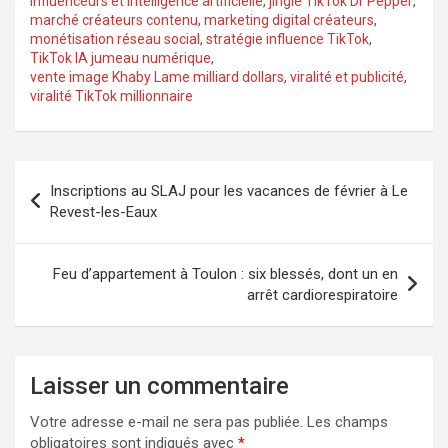
influenceurs et intelligence artificielle
,
jingle TikTok Dr Pepper
,
marché créateurs contenu
,
marketing digital créateurs
,
monétisation réseau social
,
stratégie influence TikTok
,
TikTok IA jumeau numérique
,
vente image Khaby Lame milliard dollars
,
viralité et publicité
,
viralité TikTok millionnaire
Navigation
Inscriptions au SLAJ pour les vacances de février à Le
de
Revest-les-Eaux
l’article
Feu d’appartement à Toulon : six blessés, dont un en
arrêt cardiorespiratoire
Laisser un commentaire
Votre adresse e-mail ne sera pas publiée.
Les champs
obligatoires sont indiqués avec
*