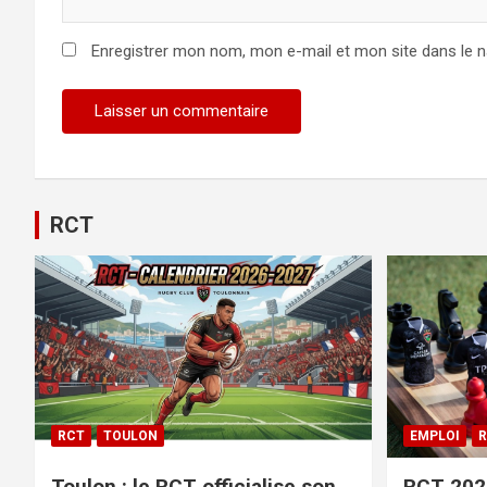
Enregistrer mon nom, mon e-mail et mon site dans le 
RCT
RCT
TOULON
EMPLOI
R
Toulon : le RCT officialise son
RCT 2026