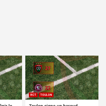
RCT
TOULON
inir le
Toulon signe un baroud