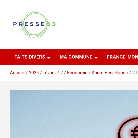
Aller
au
contenu
Comprendre ce qui se joue vraiment dans le Var
Presse 83
FAITS DIVERS
MA COMMUNE
FRANCE-MON
Accueil
2026
février
2
Economie
Karim Benjelloun
CDI 