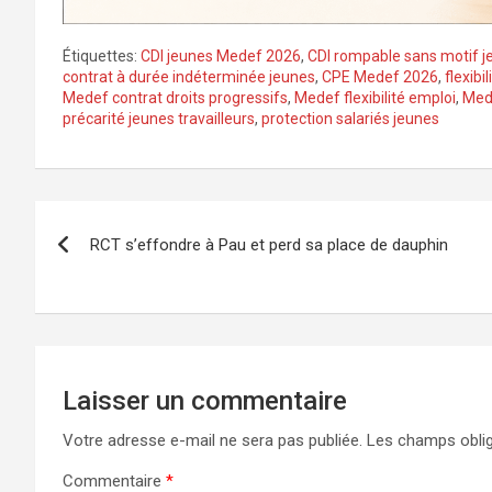
Étiquettes:
CDI jeunes Medef 2026
,
CDI rompable sans motif j
contrat à durée indéterminée jeunes
,
CPE Medef 2026
,
flexib
Medef contrat droits progressifs
,
Medef flexibilité emploi
,
Mede
précarité jeunes travailleurs
,
protection salariés jeunes
Navigation
RCT s’effondre à Pau et perd sa place de dauphin
de
l’article
Laisser un commentaire
Votre adresse e-mail ne sera pas publiée.
Les champs oblig
Commentaire
*