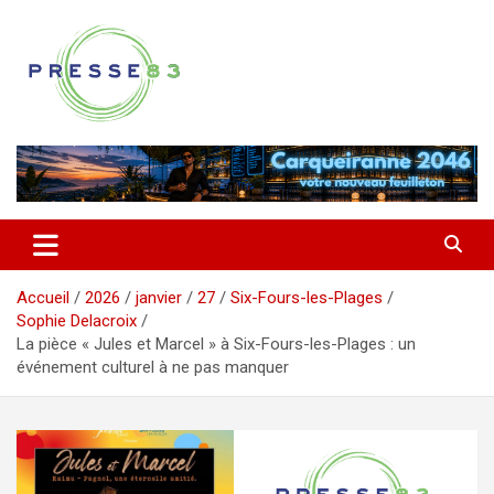
Aller
au
contenu
Comprendre ce qui se joue vraiment dans le Var
Presse 83
Accueil
2026
janvier
27
Six-Fours-les-Plages
Sophie Delacroix
La pièce « Jules et Marcel » à Six-Fours-les-Plages : un
événement culturel à ne pas manquer