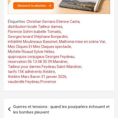
Étiquettes:
Christian Serrano Etienne Casta
,
distribution locale Tailleur dames
,
Florence Sohm Isabelle Tomatis
,
Georges Isnard Stéphane Bonjardini
,
infidélité Moulineaux Bassinet
,
Malhvina mise en scène Var
,
Mes Cliques Et Mes Claques spectacle
,
Michèle Ricaud Sylvie Hélies
,
quiproquos conjugaux Georges Feydeau
,
réservation 06.13.08.30.39 Mandrier
,
Tailleur pour dames Feydeau Saint-Mandrier
,
tarifs 15€ adhérents théâtre
,
théâtre Marc Baron 31 janvier 2026
,
vaudeville Feydeau Provence
Navigation
Guerres et tensions : quand les pourparlers échouent et
de
les bombes pleuvent