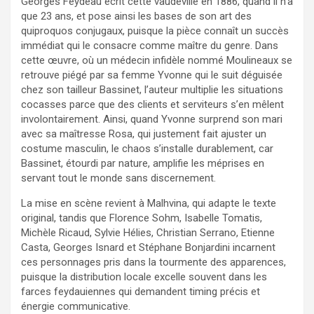
Georges Feydeau écrit cette vaudeville en 1886, quand il n’a
que 23 ans, et pose ainsi les bases de son art des
quiproquos conjugaux, puisque la pièce connaît un succès
immédiat qui le consacre comme maître du genre. Dans
cette œuvre, où un médecin infidèle nommé Moulineaux se
retrouve piégé par sa femme Yvonne qui le suit déguisée
chez son tailleur Bassinet, l’auteur multiplie les situations
cocasses parce que des clients et serviteurs s’en mêlent
involontairement. Ainsi, quand Yvonne surprend son mari
avec sa maîtresse Rosa, qui justement fait ajuster un
costume masculin, le chaos s’installe durablement, car
Bassinet, étourdi par nature, amplifie les méprises en
servant tout le monde sans discernement.
La mise en scène revient à Malhvina, qui adapte le texte
original, tandis que Florence Sohm, Isabelle Tomatis,
Michèle Ricaud, Sylvie Hélies, Christian Serrano, Etienne
Casta, Georges Isnard et Stéphane Bonjardini incarnent
ces personnages pris dans la tourmente des apparences,
puisque la distribution locale excelle souvent dans les
farces feydauiennes qui demandent timing précis et
énergie communicative.