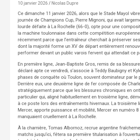
10 janvier 2026
Nicolas Dupre
Ce dimanche 11 janvier 2026, alors que le Stade Mayol vibr
journée de Champions Cup, Pierre Mignoni, qui avait largeme
lourde défaite à La Rochelle (66-0), opte pour une composi
la machine toulonnaise dans cette compétition européenne c
récemment parce que l’entraîneur cherchait à préserver ses
dont la majorité forme un XV de départ entièrement renouve
performer devant un public varois fervent qui attendait ce 
En première ligne, Jean-Baptiste Gros, remis de sa blessure 
déclaré apte ce vendredi, s’associe à Teddy Baubigny et Kyle 
phases de conquête où Toulon, souvent dominateur par le p
Derrière eux, une deuxième ligne de fer composée de Charles
stratégiquement parce que les blessures chroniques en ont 
particulier qui, aligné habituellement en troisième ligne, dém
à ce poste lors des entraînements hivernaux. La troisième 
Mercer, apporte puissance et mobilité, Mercer en numéro 8 c
manquaient cruellement à La Rochelle.​
À la charnière, Tomas Albornoz, recrue argentine fraîchement
matchs jusqu’ici, fêtera sa première titularisation à l’ouver