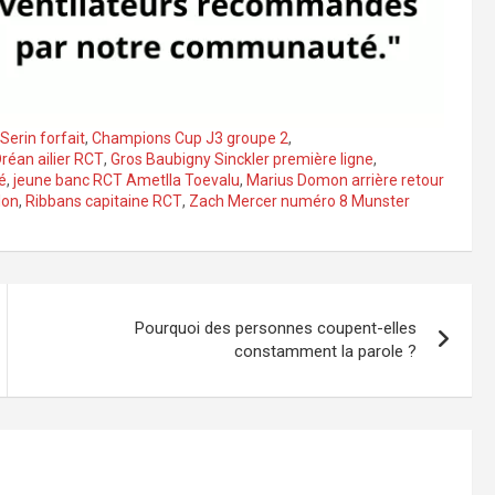
erin forfait
,
Champions Cup J3 groupe 2
,
réan ailier RCT
,
Gros Baubigny Sinckler première ligne
,
é
,
jeune banc RCT Ametlla Toevalu
,
Marius Domon arrière retour
lon
,
Ribbans capitaine RCT
,
Zach Mercer numéro 8 Munster
Pourquoi des personnes coupent-elles
constamment la parole ?