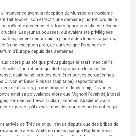
e d’impatience avant la réception du Munster en troisième
nt fait tourner son effectif une semaine plus tôt lors de la
tion mêlant expérience et retours opportuns afin de relancer
ruciale. Les jeunes pousses, qui avaient été privilégiées
 cadres, cèdent désormais la place à des leaders aguerris,
lé à une exception près, ce qui souligne l’urgence de
parfum d’Europe depuis des semaines.​
aux côtes plus tôt que prévu puisque le staff médical l’a
Sinckler, trio robuste qui doit imposer sa loi dans les
assé, avait peiné lors des dernières sorties européennes.
 Ollivon et David Ribbans (capitaine), repositionnés
décimé d’autres, promet impact et leadership, Ollivon en
ontre ainsi sa polyvalence alors que Mignoni l’avait déjà testé
ligne, formée par Lewis Ludlam, Esteban Abadie et Zach
entral parce qu’il excelle dans les courses perforantes qui
 arrivée de Trévise et qui n’avait disputé que des bribes de
ture, associé à Ben White en mêlée puisque Baptiste Serin,