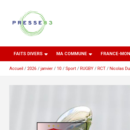
Aller
au
contenu
Comprendre ce qui se joue vraiment dans le Var
Presse 83
FAITS DIVERS
MA COMMUNE
FRANCE-MON
Accueil
2026
janvier
10
Sport
RUGBY
RCT
Nicolas Du