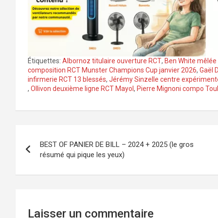
Étiquettes:
Albornoz titulaire ouverture RCT
,
Ben White mêlée S
composition RCT Munster Champions Cup janvier 2026
,
Gaël D
infirmerie RCT 13 blessés
,
Jérémy Sinzelle centre expériment
,
Ollivon deuxième ligne RCT Mayol
,
Pierre Mignoni compo Tou
Navigation
BEST OF PANIER DE BILL – 2024 + 2025 (le gros
de
résumé qui pique les yeux)
l’article
Laisser un commentaire