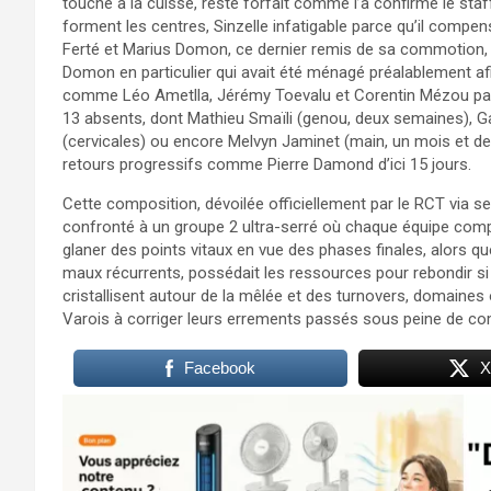
touché à la cuisse, reste forfait comme l’a confirmé le staf
forment les centres, Sinzelle infatigable parce qu’il compe
Ferté et Marius Domon, ce dernier remis de sa commotion, oc
Domon en particulier qui avait été ménagé préalablement afi
comme Léo Ametlla, Jérémy Toevalu et Corentin Mézou patie
13 absents, dont Mathieu Smaïli (genou, deux semaines), Ga
(cervicales) ou encore Melvyn Jaminet (main, un mois et demi
retours progressifs comme Pierre Damond d’ici 15 jours.​
Cette composition, dévoilée officiellement par le RCT via ses
confronté à un groupe 2 ultra-serré où chaque équipe compt
glaner des points vitaux en vue des phases finales, alors q
maux récurrents, possédait les ressources pour rebondir s
cristallisent autour de la mêlée et des turnovers, domaines o
Varois à corriger leurs errements passés sous peine de co
Facebook
X