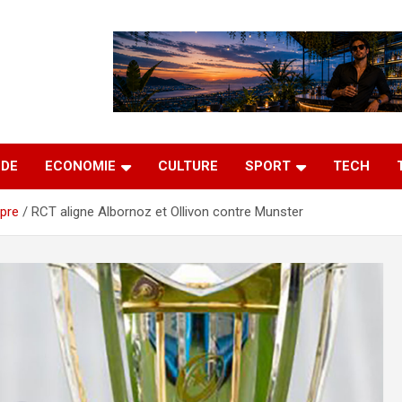
DE
ECONOMIE
CULTURE
SPORT
TECH
pre
RCT aligne Albornoz et Ollivon contre Munster