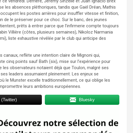
f ce vendredi. Derrière, Jérémy Sinzelle et Juan Ignacio Brex
nse les absences pléthoriques, tandis que Gaël Dréan, Mathis
cupent les postes arrières pour insuffler vitesse et finition,
n de le préserver pour ce choc. Sur le banc, des jeunes
ntent, prêts à entrer parce que l’infirmerie compte toujours
bin Villière (côtes, plusieurs semaines), Nikoloz Narmania
), liste exhaustive révélée par le club qui anticipe des
 canaux, reflète une intention claire de Mignoni qui,
e cinq points sauf Bath (six), mise sur l’expérience pour
ue les observateurs notaient déjà que Toulon, malgré ses
i ses leaders assumaient pleinement. Les enjeux se
ù le Munster excelle traditionnellement, ce qui oblige les
mpromettre leurs ambitions européennes.​
 (Twitter)
Bluesky