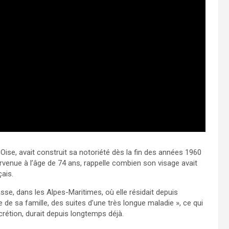
l’Oise, avait construit sa notoriété dès la fin des années 1960
rvenue à l’âge de 74 ans, rappelle combien son visage avait
ais.
asse, dans les Alpes-Maritimes, où elle résidait depuis
e de sa famille, des suites d’une très longue maladie », ce qui
rétion, durait depuis longtemps déjà.