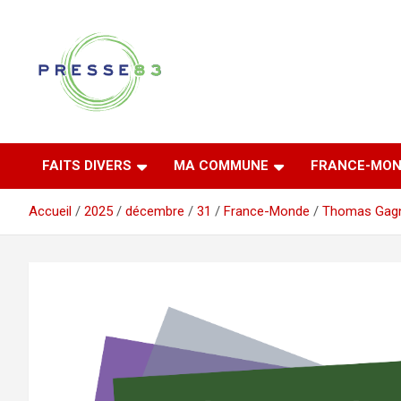
Aller
au
contenu
Comprendre ce qui se joue vraiment dans le Var
Presse 83
FAITS DIVERS
MA COMMUNE
FRANCE-MON
Accueil
2025
décembre
31
France-Monde
Thomas Gag