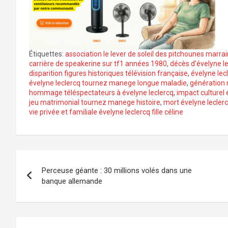
Étiquettes:
association le lever de soleil des pitchounes marra
carrière de speakerine sur tf1 années 1980
,
décès d’évelyne le
disparition figures historiques télévision française
,
évelyne lec
évelyne leclercq tournez manege longue maladie
,
génération 
hommage téléspectateurs à évelyne leclercq
,
impact culturel
jeu matrimonial tournez manege histoire
,
mort évelyne lecler
vie privée et familiale évelyne leclercq fille céline
Navigation
Perceuse géante : 30 millions volés dans une
de
banque allemande
l’article