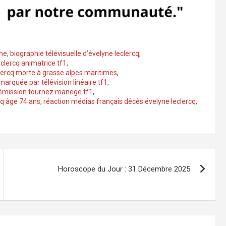
ine
,
biographie télévisuelle d’évelyne leclercq
,
clercq animatrice tf1
,
lercq morte à grasse alpes maritimes
,
marquée par télévision linéaire tf1
,
 émission tournez manege tf1
,
cq âge 74 ans
,
réaction médias français décès évelyne leclercq
,
Horoscope du Jour : 31 Décembre 2025