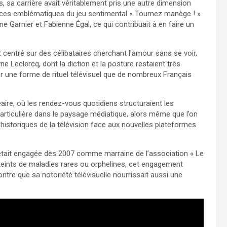
, sa carrière avait véritablement pris une autre dimension
atrices emblématiques du jeu sentimental « Tournez manège ! »
e Garnier et Fabienne Égal, ce qui contribuait à en faire un
centré sur des célibataires cherchant l’amour sans se voir,
yne Leclercq, dont la diction et la posture restaient très
er une forme de rituel télévisuel que de nombreux Français
éaire, où les rendez-vous quotidiens structuraient les
particulière dans le paysage médiatique, alors même que l’on
 historiques de la télévision face aux nouvelles plateformes
 s’était engagée dès 2007 comme marraine de l’association « Le
atteints de maladies rares ou orphelines, cet engagement
tre que sa notoriété télévisuelle nourrissait aussi une