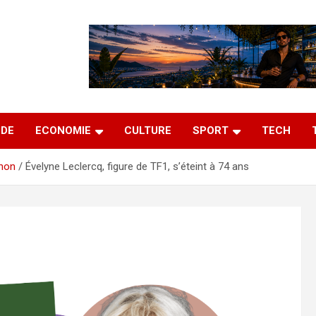
DE
ECONOMIE
CULTURE
SPORT
TECH
non
Évelyne Leclercq, figure de TF1, s’éteint à 74 ans