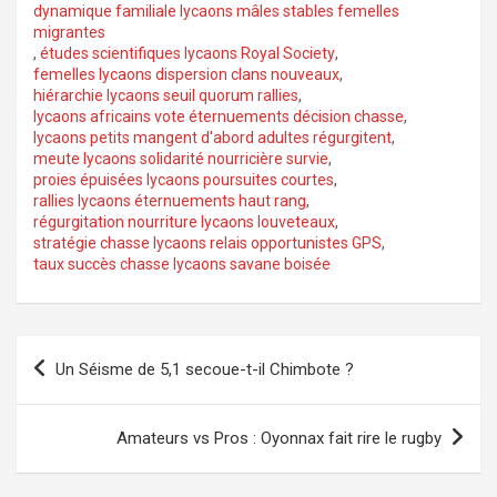
dynamique familiale lycaons mâles stables femelles
migrantes
,
études scientifiques lycaons Royal Society
,
femelles lycaons dispersion clans nouveaux
,
hiérarchie lycaons seuil quorum rallies
,
lycaons africains vote éternuements décision chasse
,
lycaons petits mangent d'abord adultes régurgitent
,
meute lycaons solidarité nourricière survie
,
proies épuisées lycaons poursuites courtes
,
rallies lycaons éternuements haut rang
,
régurgitation nourriture lycaons louveteaux
,
stratégie chasse lycaons relais opportunistes GPS
,
taux succès chasse lycaons savane boisée
Navigation
Un Séisme de 5,1 secoue-t-il Chimbote ?
de
l’article
Amateurs vs Pros : Oyonnax fait rire le rugby