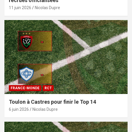
recrues officialisées
11 juin 2026
Nicolas Dupre
FRANCE-MONDE
RCT
Toulon à Castres pour finir le Top 14
6 juin 2026
Nicolas Dupre