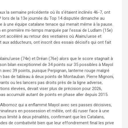
ux la semaine précédente où ils s’étaient inclinés 46-7, ont
AP lors de la 13e journée du Top 14 disputée dimanche au
ce à une équipe catalane tenace qui menait même à la pause.
on en première mi-temps marquée par l’essai de Ludlam (15e)
 ont accéléré au retour des vestiaires où Alainu’uese et
t aux adducteurs, ont inscrit des essais décisifs qui ont fait
ainu’uese (74e) et Dréan (76e) alors que le score stagnait à
son bilan exceptionnel de 34 points sur 35 possibles à Mayol
 avec 39 points, puisque Perpignan, lanterne rouge malgré
n bas de tableau à deux points de Montauban. Pierre Mignoni,
nts ou les lancers pas droits près de la ligne adverse,
ions élevées, devait viser plus de précision pour 2026,
pas accumulé autant de points en phase aller depuis 2015.
tin Albornoz qui a enflammé Mayol avec ses passes décisives,
ominateurs en possession et mêlée, ont dû ruser face à une
s limité à deux pénalités, confirmant que les Catalans,
des de combativité bien que leur effondrement final les prive