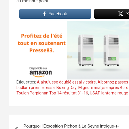
du moindre point.
Facebook
X
Étiquettes:
Alainu’uese doublé essai victoire
,
Albornoz passes 
Ludlam premier essai Boxing Day
,
Mignoni analyse après Bor
Toulon Perpignan Top 14 résultat 31-16
,
USAP lanterne rouge 
Navigation
Pourquoi l’Exposition Pichon à La Seyne intrigue-t-