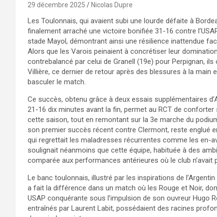
29 décembre 2025
Nicolas Dupre
Les Toulonnais, qui avaient subi une lourde défaite à Bordea
finalement arraché une victoire bonifiée 31-16 contre l’US
stade Mayol, démontrant ainsi une résilience inattendue fa
Alors que les Varois peinaient à concrétiser leur dominati
contrebalancé par celui de Granell (19e) pour Perpignan, ils
Villière, ce dernier de retour après des blessures à la main e
basculer le match.
Ce succès, obtenu grâce à deux essais supplémentaires d’Al
21-16 dix minutes avant la fin, permet au RCT de conforter 
cette saison, tout en remontant sur la 3e marche du podium
son premier succès récent contre Clermont, reste englué e
qui regrettait les maladresses récurrentes comme les en-ava
soulignait néanmoins que cette équipe, habituée à des ambit
comparée aux performances antérieures où le club n’avait 
Le banc toulonnais, illustré par les inspirations de l’Argen
a fait la différence dans un match où les Rouge et Noir, d
USAP conquérante sous l’impulsion de son ouvreur Hugo Reu
entraînés par Laurent Labit, possédaient des racines profon