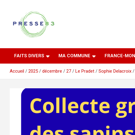
Aller
au
contenu
Comprendre ce qui se joue vraiment dans le Var
Presse 83
FAITS DIVERS
MA COMMUNE
FRANCE-MON
Accueil
2025
décembre
27
Le Pradet
Sophie Delacroix