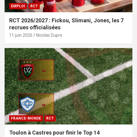
EMPLOI
RCT
RCT 2026/2027 : Fickou, Slimani, Jones, les 7
recrues officialisées
11 juin 2026
Nicolas Dupre
FRANCE-MONDE
RCT
Toulon à Castres pour finir le Top 14