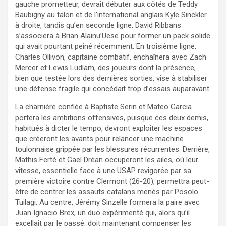
gauche prometteur, devrait débuter aux côtés de Teddy
Baubigny au talon et de l’international anglais Kyle Sinckler
à droite, tandis qu’en seconde ligne, David Ribbans
s’associera à Brian Alainu’Uese pour former un pack solide
qui avait pourtant peiné récemment. En troisième ligne,
Charles Ollivon, capitaine combatif, enchaînera avec Zach
Mercer et Lewis Ludlam, des joueurs dont la présence,
bien que testée lors des dernières sorties, vise à stabiliser
une défense fragile qui concédait trop d’essais auparavant.​
La charnière confiée à Baptiste Serin et Mateo Garcia
portera les ambitions offensives, puisque ces deux demis,
habitués à dicter le tempo, devront exploiter les espaces
que créeront les avants pour relancer une machine
toulonnaise grippée par les blessures récurrentes. Derrière,
Mathis Ferté et Gaël Dréan occuperont les ailes, où leur
vitesse, essentielle face à une USAP revigorée par sa
première victoire contre Clermont (26-20), permettra peut-
être de contrer les assauts catalans menés par Posolo
Tuilagi. Au centre, Jérémy Sinzelle formera la paire avec
Juan Ignacio Brex, un duo expérimenté qui, alors qu’il
excellait par le passé, doit maintenant compenser les