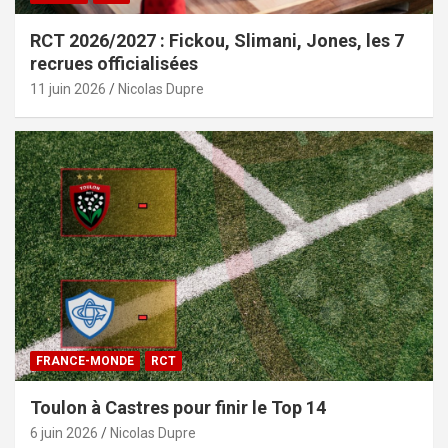
RCT 2026/2027 : Fickou, Slimani, Jones, les 7
recrues officialisées
11 juin 2026
Nicolas Dupre
FRANCE-MONDE
RCT
Toulon à Castres pour finir le Top 14
6 juin 2026
Nicolas Dupre