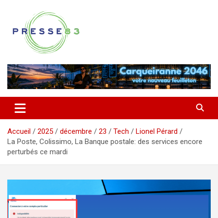
Aller
au
contenu
Comprendre ce qui se joue vraiment dans le Var
Presse 83
Accueil
2025
décembre
23
Tech
Lionel Pérard
La Poste, Colissimo, La Banque postale: des services encore
perturbés ce mardi