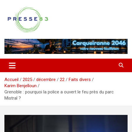
Aller
au
contenu
Comprendre ce qui se joue vraiment dans le Var
Presse 83
Accueil
2025
décembre
22
Faits divers
Karim Benjelloun
Grenoble : pourquoi la police a ouvert le feu près du parc
Mistral ?