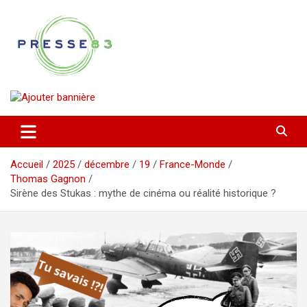
Aller
au
contenu
Comprendre ce qui se joue vraiment dans le Var
Presse 83
Accueil
2025
décembre
19
France-Monde
Thomas Gagnon
Sirène des Stukas : mythe de cinéma ou réalité historique ?​