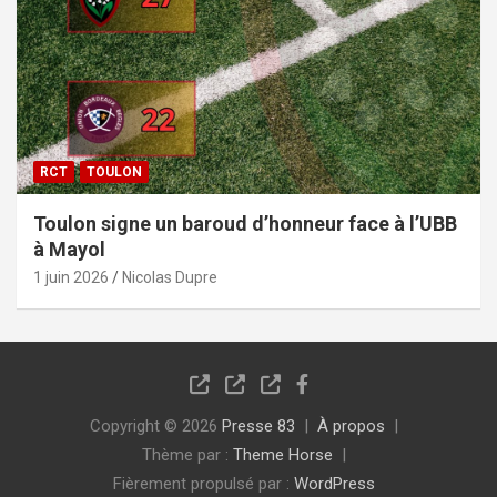
RCT
TOULON
Toulon signe un baroud d’honneur face à l’UBB
à Mayol
1 juin 2026
Nicolas Dupre
Copyright © 2026
Presse 83
À propos
Thème par :
Theme Horse
Fièrement propulsé par :
WordPress