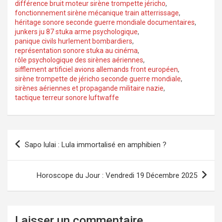
différence bruit moteur sirène trompette jéricho
,
fonctionnement sirène mécanique train atterrissage
,
héritage sonore seconde guerre mondiale documentaires
,
junkers ju 87 stuka arme psychologique
,
panique civils hurlement bombardiers
,
représentation sonore stuka au cinéma
,
rôle psychologique des sirènes aériennes
,
sifflement artificiel avions allemands front européen
,
sirène trompette de jéricho seconde guerre mondiale
,
sirènes aériennes et propagande militaire nazie
,
tactique terreur sonore luftwaffe
Navigation
Sapo lulai : Lula immortalisé en amphibien ?
de
l’article
Horoscope du Jour : Vendredi 19 Décembre 2025
Laisser un commentaire