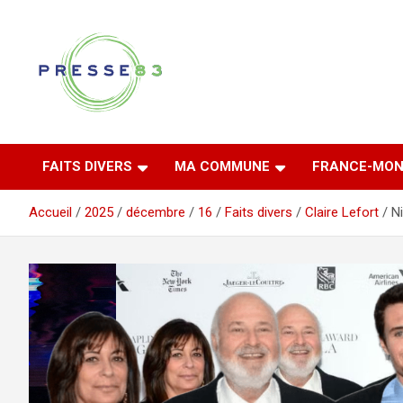
Aller
au
contenu
Comprendre ce qui se joue vraiment dans le Var
Presse 83
FAITS DIVERS
MA COMMUNE
FRANCE-MON
Accueil
2025
décembre
16
Faits divers
Claire Lefort
Ni