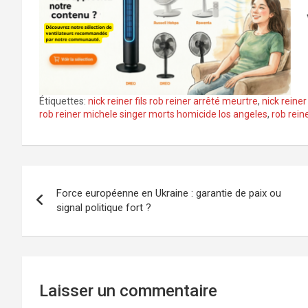
Étiquettes:
nick reiner fils rob reiner arrêté meurtre
,
nick reine
rob reiner michele singer morts homicide los angeles
,
rob rein
Navigation
Force européenne en Ukraine : garantie de paix ou
de
signal politique fort ?
l’article
Laisser un commentaire