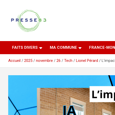
Aller
au
contenu
Comprendre ce qui se joue vraiment dans le Var
Presse 83
FAITS DIVERS
MA COMMUNE
FRANCE-MON
Accueil
2025
novembre
26
Tech
Lionel Pérard
L’impac