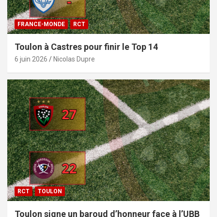
FRANCE-MONDE
RCT
Toulon à Castres pour finir le Top 14
6 juin 2026
Nicolas Dupre
RCT
TOULON
Toulon signe un baroud d’honneur face à l’UBB