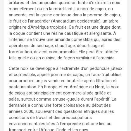
brûlures et des ampoules quand on tente d’extraire la noix
manuellement ou en la mordillant. La noix de cajou, ou
anacarde, est la graine contenue dans la pomme de cajou,
le fruit de l’anacardier (Anacardium occidentale), un arbre
originaire d’Amérique tropicale. Ce fruit est une drupe dont
la coque contient une résine caustique et allergisante. À
l’intérieur se trouve une amande comestible qui, après des
opérations de séchage, chauffage, décorticage et
torréfaction, devient consommable. Elle peut être utilisée
telle quelle ou en cuisine, de façon similaire à l’arachide.
Cette noix se développe à l’extrémité d’un pédoncule juteux
et comestible, appelé pomme de cajou, un faux-fruit utilisé
pour produire un jus vendu en bouteille après filtration et
pasteurisation. En Europe et en Amérique du Nord, la noix
de cajou est principalement commercialisée grillée et
salée, surtout comme amuse-gueule durant l’apéritif. La
demande a connu une forte croissance au début des
années 2000, soulevant des questions éthiques sur les
conditions de travail et des préoccupations
environnementales liées à l’empreinte carbone liée au
transport entre l’Afrique, l’Inde et les pays