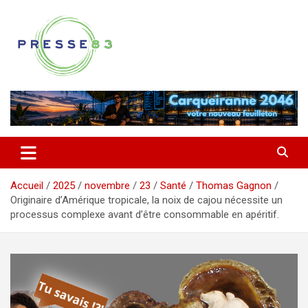
Aller
au
contenu
Comprendre ce qui se joue vraiment dans le Var
Presse 83
Accueil
2025
novembre
23
Santé
Thomas Gagnon
Originaire d’Amérique tropicale, la noix de cajou nécessite un
processus complexe avant d’être consommable en apéritif.