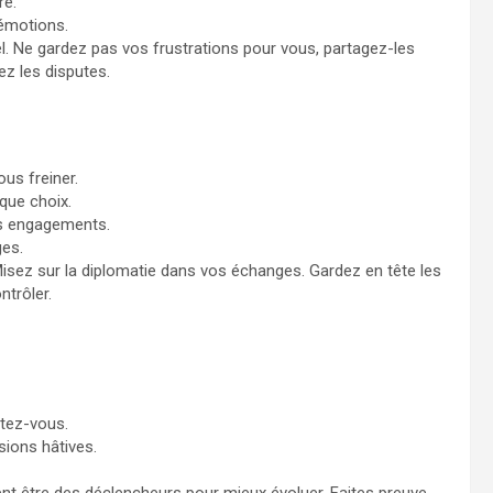
re.
 émotions.
l. Ne gardez pas vos frustrations pour vous, partagez-les
ez les disputes.
us freiner.
que choix.
os engagements.
ges.
Misez sur la diplomatie dans vos échanges. Gardez en tête les
ntrôler.
ptez-vous.
sions hâtives.
ent être des déclencheurs pour mieux évoluer. Faites preuve