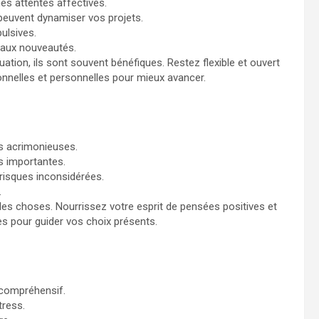
es attentes affectives.
peuvent dynamiser vos projets.
ulsives.
 aux nouveautés.
ation, ils sont souvent bénéfiques. Restez flexible et ouvert
onnelles et personnelles pour mieux avancer.
s acrimonieuses.
ns importantes.
 risques inconsidérées.
.
les choses. Nourrissez votre esprit de pensées positives et
ées pour guider vos choix présents.
 compréhensif.
tress.