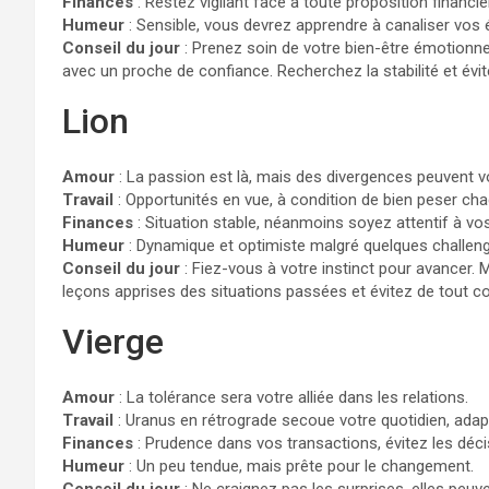
Finances
: Restez vigilant face à toute proposition financiè
Humeur
: Sensible, vous devrez apprendre à canaliser vos
Conseil du jour
: Prenez soin de votre bien-être émotionne
avec un proche de confiance. Recherchez la stabilité et évit
Lion
Amour
: La passion est là, mais des divergences peuvent vo
Travail
: Opportunités en vue, à condition de bien peser cha
Finances
: Situation stable, néanmoins soyez attentif à v
Humeur
: Dynamique et optimiste malgré quelques challen
Conseil du jour
: Fiez-vous à votre instinct pour avancer. 
leçons apprises des situations passées et évitez de tout co
Vierge
Amour
: La tolérance sera votre alliée dans les relations.
Travail
: Uranus en rétrograde secoue votre quotidien, ada
Finances
: Prudence dans vos transactions, évitez les déci
Humeur
: Un peu tendue, mais prête pour le changement.
Conseil du jour
: Ne craignez pas les surprises, elles peuv