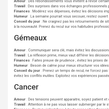
Amour
: Des rebondissements vous invitent à revoir certain
Travail
: Des surprises dans vos échanges professionnels 
Finances
: Modérez vos dépenses, évitez les décisions imp
Humeur
: La semaine pourrait vous secouer, restez ouvert
Conseil du jour
: Ne craignez pas les retournements de situ
à la nouveauté. Prenez du recul sur vos habitudes professi
Gémeaux
Amour
: Communiquer sera clé, mais évitez les discussion
Travail
: La réflexion prime, mieux vaut différer les décisio
Finances
: Faites preuve de prudence ; évitez les prises de
Humeur
: Besoin de calme pour mieux structurer vos idées
Conseil du jour
: Prenez un temps de recul, ne forcez pas 
évitez les conflits inutiles. Exploitez vos expériences pass
Cancer
Amour
: Des tensions peuvent apparaitre, soyez patient et
Travail
: Attention à ne pas vous laisser submerger par le s