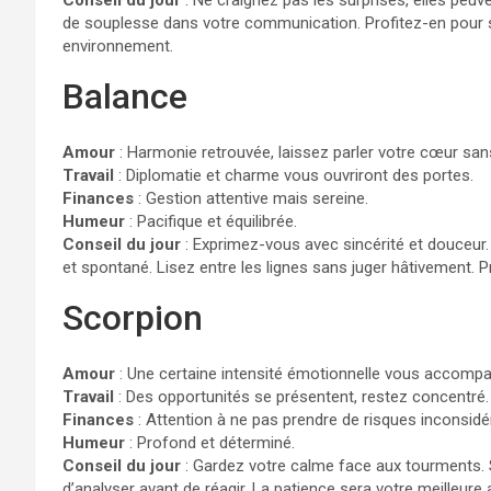
de souplesse dans votre communication. Profitez-en pour s
environnement.
Balance
Amour
: Harmonie retrouvée, laissez parler votre cœur sans 
Travail
: Diplomatie et charme vous ouvriront des portes.
Finances
: Gestion attentive mais sereine.
Humeur
: Pacifique et équilibrée.
Conseil du jour
: Exprimez-vous avec sincérité et douceur.
et spontané. Lisez entre les lignes sans juger hâtivement. Pr
Scorpion
Amour
: Une certaine intensité émotionnelle vous accompa
Travail
: Des opportunités se présentent, restez concentré.
Finances
: Attention à ne pas prendre de risques inconsidé
Humeur
: Profond et déterminé.
Conseil du jour
: Gardez votre calme face aux tourments. 
d’analyser avant de réagir. La patience sera votre meilleure al