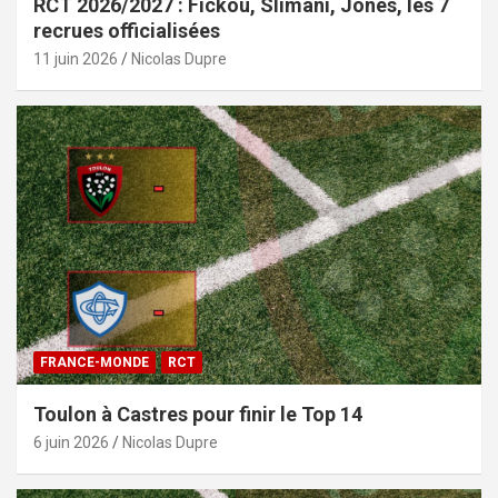
RCT 2026/2027 : Fickou, Slimani, Jones, les 7
recrues officialisées
11 juin 2026
Nicolas Dupre
FRANCE-MONDE
RCT
Toulon à Castres pour finir le Top 14
6 juin 2026
Nicolas Dupre