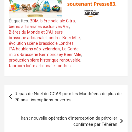
Étiquettes:
BDM
,
bière pale ale Citra
,
bières artisanales exclusives Var
,
Bières du Monde et D’Ailleurs
,
brasserie artisanale Londres Beer Mile
,
évolution scène brassicole Londres
,
IPA houblons néo-zélandais
,
La Garde
,
micro-brasserie Bermondsey Beer Mile
,
production bière historique renouvelée
,
taproom bière artisanale Londres
Navigation
Repas de Noël du CCAS pour les Mandréens de plus de
de
70 ans : inscriptions ouvertes
l’article
Iran : nouvelle opération d’interception de pétrolier
confirmée par Téhéran