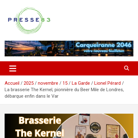
Aller
au
contenu
Comprendre ce qui se joue vraiment dans le Var
Presse 83
Accueil
2025
novembre
15
La Garde
Lionel Pérard
La brasserie The Kernel, pionnière du Beer Mile de Londres,
débarque enfin dans le Var