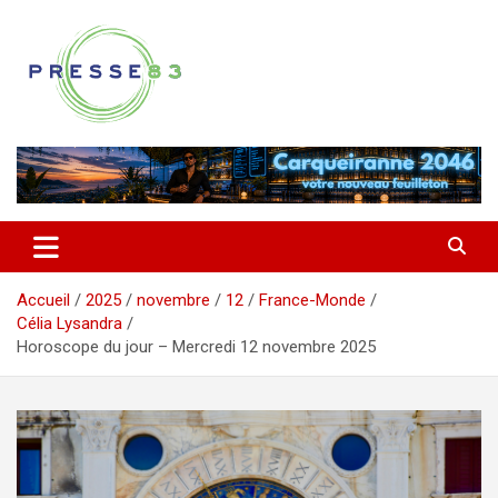
Aller
au
contenu
Comprendre ce qui se joue vraiment dans le Var
Presse 83
Accueil
2025
novembre
12
France-Monde
Célia Lysandra
Horoscope du jour – Mercredi 12 novembre 2025