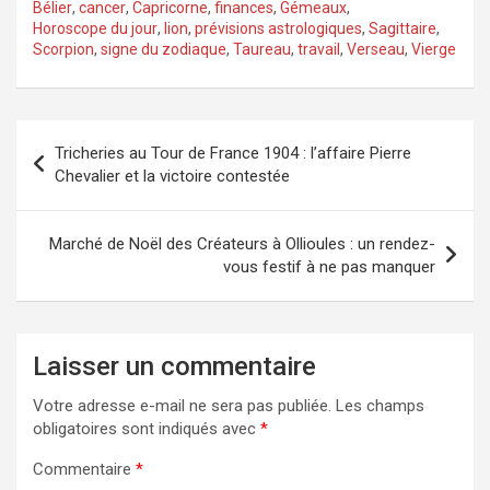
Bélier
,
cancer
,
Capricorne
,
finances
,
Gémeaux
,
Horoscope du jour
,
lion
,
prévisions astrologiques
,
Sagittaire
,
Scorpion
,
signe du zodiaque
,
Taureau
,
travail
,
Verseau
,
Vierge
Navigation
Tricheries au Tour de France 1904 : l’affaire Pierre
de
Chevalier et la victoire contestée
l’article
Marché de Noël des Créateurs à Ollioules : un rendez-
vous festif à ne pas manquer
Laisser un commentaire
Votre adresse e-mail ne sera pas publiée.
Les champs
obligatoires sont indiqués avec
*
Commentaire
*