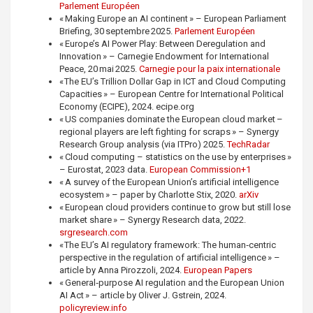
Parlement Européen
« Making Europe an AI continent » – European Parliament
Briefing, 30 septembre 2025.
Parlement Européen
« Europe’s AI Power Play: Between Deregulation and
Innovation » – Carnegie Endowment for International
Peace, 20 mai 2025.
Carnegie pour la paix internationale
« The EU’s Trillion Dollar Gap in ICT and Cloud Computing
Capacities » – European Centre for International Political
Economy (ECIPE), 2024. ecipe.org
« US companies dominate the European cloud market –
regional players are left fighting for scraps » – Synergy
Research Group analysis (via ITPro) 2025.
TechRadar
« Cloud computing – statistics on the use by enterprises »
– Eurostat, 2023 data.
European Commission+1
« A survey of the European Union’s artificial intelligence
ecosystem » – paper by Charlotte Stix, 2020.
arXiv
« European cloud providers continue to grow but still lose
market share » – Synergy Research data, 2022.
srgresearch.com
« The EU’s AI regulatory framework: The human‑centric
perspective in the regulation of artificial intelligence » –
article by Anna Pirozzoli, 2024.
European Papers
« General‑purpose AI regulation and the European Union
AI Act » – article by Oliver J. Gstrein, 2024.
policyreview.info