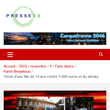
Aller
au
contenu
Comprendre ce qui se joue vraiment dans le Var
Presse 83
Accueil
2025
novembre
9
Faits divers
Karim Benjelloun
Vente d’une fille de 14 ans contre 5 000 euros et du whisky