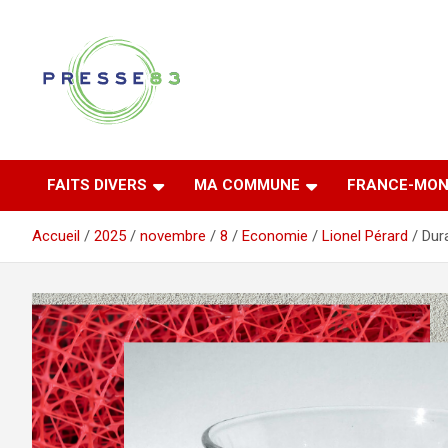
Aller
au
contenu
Comprendre ce qui se joue vraiment dans le Var
Presse 83
FAITS DIVERS
MA COMMUNE
FRANCE-MON
Accueil
2025
novembre
8
Economie
Lionel Pérard
Dur