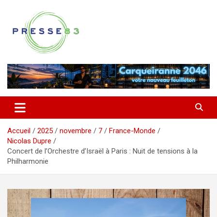
Aller
au
contenu
Comprendre ce qui se joue vraiment dans le Var
Presse 83
Accueil
2025
novembre
7
France-Monde
Nicolas Dupre
Concert de l’Orchestre d’Israël à Paris : Nuit de tensions à la
Philharmonie