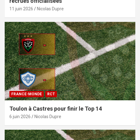
recrues officialisées
11 juin 2026
Nicolas Dupre
FRANCE-MONDE
RCT
Toulon à Castres pour finir le Top 14
6 juin 2026
Nicolas Dupre