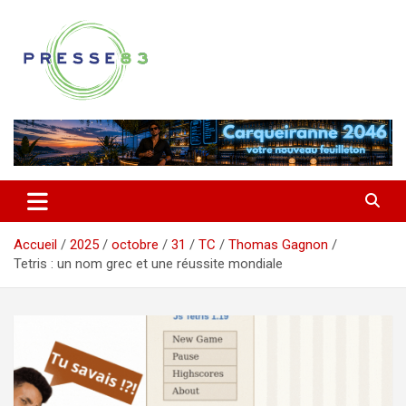
Aller
au
contenu
Comprendre ce qui se joue vraiment dans le Var
Presse 83
Accueil
2025
octobre
31
TC
Thomas Gagnon
Tetris : un nom grec et une réussite mondiale