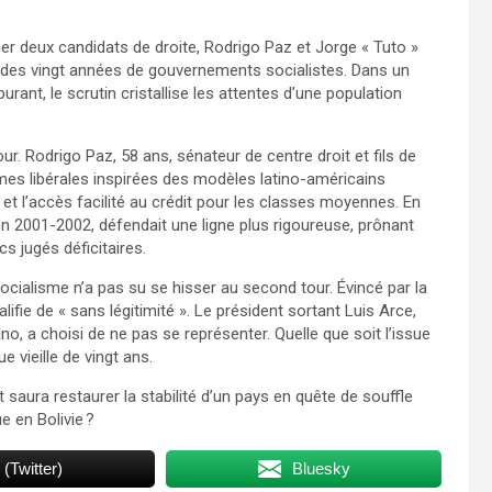
er deux candidats de droite, Rodrigo Paz et Jorge « Tuto »
t des vingt années de gouvernements socialistes. Dans un
rant, le scrutin cristallise les attentes d’une population
our. Rodrigo Paz, 58 ans, sénateur de centre droit et fils de
mes libérales inspirées des modèles latino-américains
et l’accès facilité au crédit pour les classes moyennes. En
en 2001-2002, défendait une ligne plus rigoureuse, prônant
s jugés déficitaires.
ocialisme n’a pas su se hisser au second tour. Évincé par la
alifie de « sans légitimité ». Le président sortant Luis Arce,
ano, a choisi de ne pas se représenter. Quelle que soit l’issue
e vieille de vingt ans.
 saura restaurer la stabilité d’un pays en quête de souffle
 en Bolivie ?
 (Twitter)
Bluesky