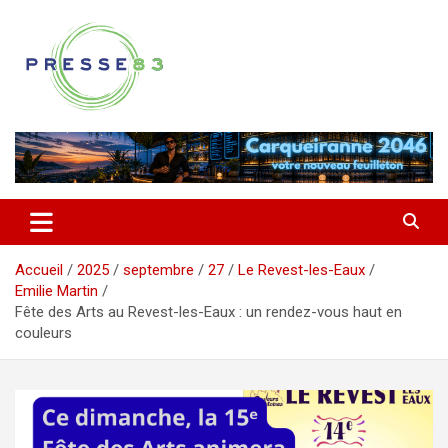
Aller
au
contenu
Comprendre ce qui se joue vraiment dans le Var
Presse 83
Accueil
2025
septembre
27
Le Revest-les-Eaux
Emilie Martin
Fête des Arts au Revest-les-Eaux : un rendez-vous haut en
couleurs