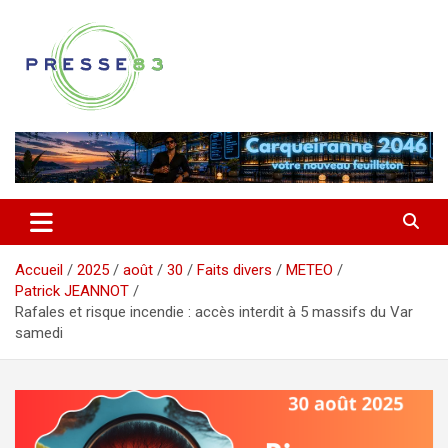
Aller
au
contenu
Comprendre ce qui se joue vraiment dans le Var
Presse 83
Accueil
2025
août
30
Faits divers
METEO
Patrick JEANNOT
Rafales et risque incendie : accès interdit à 5 massifs du Var
samedi