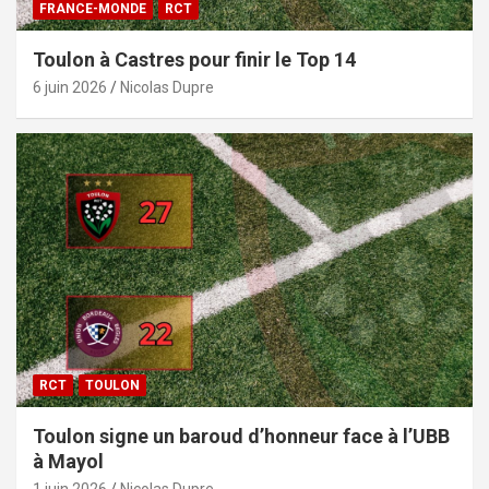
FRANCE-MONDE
RCT
Toulon à Castres pour finir le Top 14
6 juin 2026
Nicolas Dupre
RCT
TOULON
Toulon signe un baroud d’honneur face à l’UBB
à Mayol