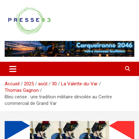
Aller
au
contenu
Comprendre ce qui se joue vraiment dans le Var
Presse 83
Accueil
2025
août
30
La Valette-du-Var
Thomas Gagnon
Bleu cerise : une tradition militaire dévoilée au Centre
commercial de Grand Var