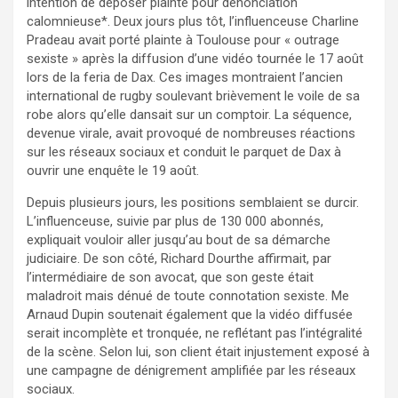
intention de déposer plainte pour dénonciation
calomnieuse*. Deux jours plus tôt, l’influenceuse Charline
Pradeau avait porté plainte à Toulouse pour « outrage
sexiste » après la diffusion d’une vidéo tournée le 17 août
lors de la feria de Dax. Ces images montraient l’ancien
international de rugby soulevant brièvement le voile de sa
robe alors qu’elle dansait sur un comptoir. La séquence,
devenue virale, avait provoqué de nombreuses réactions
sur les réseaux sociaux et conduit le parquet de Dax à
ouvrir une enquête le 19 août.
Depuis plusieurs jours, les positions semblaient se durcir.
L’influenceuse, suivie par plus de 130 000 abonnés,
expliquait vouloir aller jusqu’au bout de sa démarche
judiciaire. De son côté, Richard Dourthe affirmait, par
l’intermédiaire de son avocat, que son geste était
maladroit mais dénué de toute connotation sexiste. Me
Arnaud Dupin soutenait également que la vidéo diffusée
serait incomplète et tronquée, ne reflétant pas l’intégralité
de la scène. Selon lui, son client était injustement exposé à
une campagne de dénigrement amplifiée par les réseaux
sociaux.