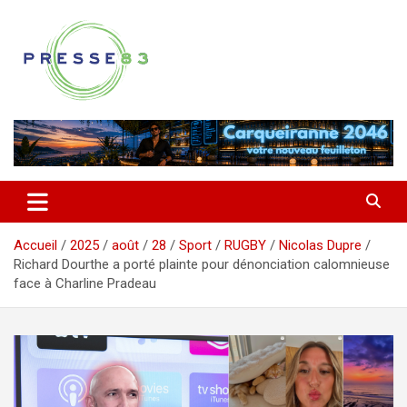
Aller
au
contenu
Comprendre ce qui se joue vraiment dans le Var
Presse 83
Accueil
2025
août
28
Sport
RUGBY
Nicolas Dupre
Richard Dourthe a porté plainte pour dénonciation calomnieuse
face à Charline Pradeau