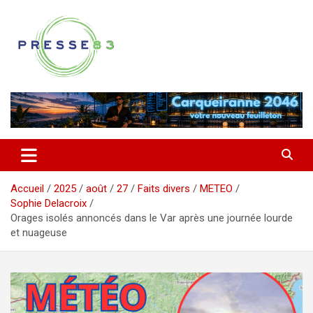
Aller
au
contenu
Comprendre ce qui se joue vraiment dans le Var
Presse 83
Accueil
2025
août
27
Faits divers
METEO
Sophie Delacroix
Orages isolés annoncés dans le Var après une journée lourde
et nuageuse