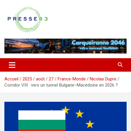
Aller
au
contenu
Comprendre ce qui se joue vraiment dans le Var
Presse 83
Accueil
2025
août
27
France-Monde
Nicolas Dupre
Corridor VIII : vers un tunnel Bulgarie–Macédoine en 2026 ?