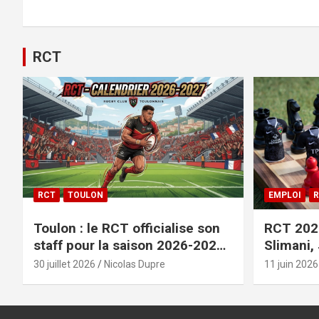
RCT
RCT
TOULON
EMPLOI
R
Toulon : le RCT officialise son
RCT 2026
staff pour la saison 2026-2027+
Slimani,
le calendrier
officiali
30 juillet 2026
Nicolas Dupre
11 juin 2026