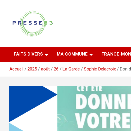
Aller
au
contenu
Comprendre ce qui se joue vraiment dans le Var
Presse 83
FAITS DIVERS
MA COMMUNE
FRANCE-MON
Accueil
2025
août
26
La Garde
Sophie Delacroix
Don d