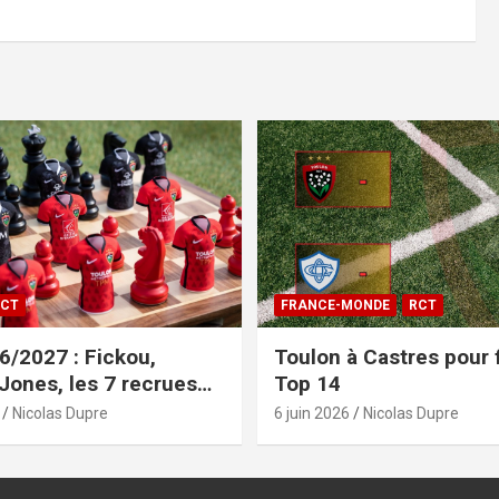
CT
FRANCE-MONDE
RCT
/2027 : Fickou,
Toulon à Castres pour f
 Jones, les 7 recrues
Top 14
sées
Nicolas Dupre
6 juin 2026
Nicolas Dupre