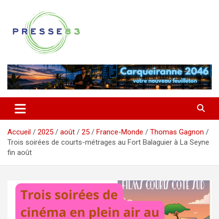
Aller
au
contenu
Comprendre ce qui se joue vraiment dans le Var
Presse 83
Accueil
2025
août
25
France-Monde
Thomas Gagnon
Trois soirées de courts-métrages au Fort Balaguier à La Seyne
fin août