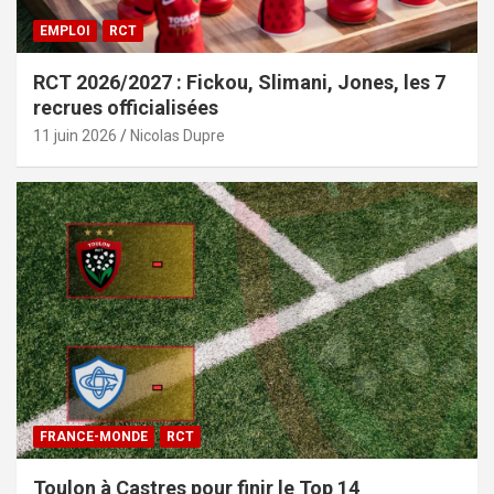
EMPLOI
RCT
RCT 2026/2027 : Fickou, Slimani, Jones, les 7
recrues officialisées
11 juin 2026
Nicolas Dupre
FRANCE-MONDE
RCT
Toulon à Castres pour finir le Top 14