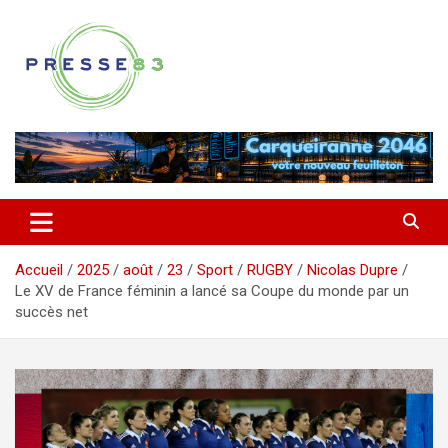
Aller
au
contenu
Comprendre ce qui se joue vraiment dans le Var
Presse 83
Accueil
2025
août
23
Sport
RUGBY
Nicolas Dupre
Le XV de France féminin a lancé sa Coupe du monde par un
succès net