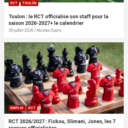
RCT
TOULON
Toulon : le RCT officialise son staff pour la
saison 2026-2027+ le calendrier
30 juillet 2026
Nicolas Dupre
EMPLOI
RCT
RCT 2026/2027 : Fickou, Slimani, Jones, les 7
recrues officialisées