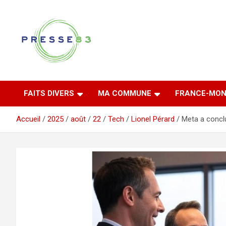
Aller
au
contenu
Comprendre ce qui se joue vraiment dans le Var
Presse 83
FAITS DIVERS
MA COMMUNE
FRANCE-MON
Accueil
2025
août
22
Tech
Lionel Pérard
Meta a concl