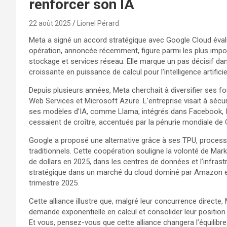
renforcer son IA
22 août 2025
Lionel Pérard
Meta a signé un accord stratégique avec Google Cloud évalué
opération, annoncée récemment, figure parmi les plus impo
stockage et services réseau. Elle marque un pas décisif da
croissante en puissance de calcul pour l’intelligence artificiel
Depuis plusieurs années, Meta cherchait à diversifier ses
Web Services et Microsoft Azure. L’entreprise visait à séc
ses modèles d’IA, comme Llama, intégrés dans Facebook, 
cessaient de croître, accentués par la pénurie mondiale de
Google a proposé une alternative grâce à ses TPU, processe
traditionnels. Cette coopération souligne la volonté de Mark
de dollars en 2025, dans les centres de données et l’infrast
stratégique dans un marché du cloud dominé par Amazon e
trimestre 2025.
Cette alliance illustre que, malgré leur concurrence direct
demande exponentielle en calcul et consolider leur position
Et vous, pensez-vous que cette alliance changera l’équilibr