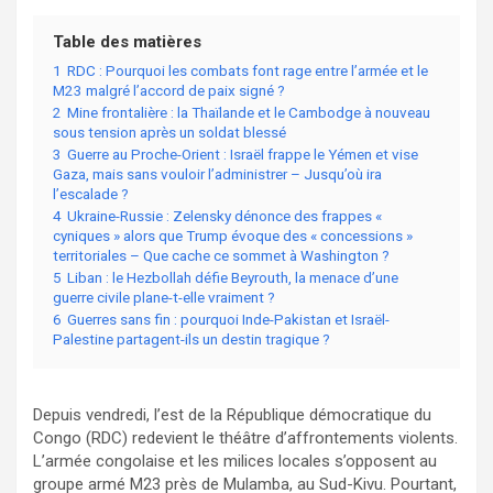
Table des matières
1
RDC : Pourquoi les combats font rage entre l’armée et le
M23 malgré l’accord de paix signé ?
2
Mine frontalière : la Thaïlande et le Cambodge à nouveau
sous tension après un soldat blessé
3
Guerre au Proche-Orient : Israël frappe le Yémen et vise
Gaza, mais sans vouloir l’administrer – Jusqu’où ira
l’escalade ?
4
Ukraine-Russie : Zelensky dénonce des frappes «
cyniques » alors que Trump évoque des « concessions »
territoriales – Que cache ce sommet à Washington ?
5
Liban : le Hezbollah défie Beyrouth, la menace d’une
guerre civile plane-t-elle vraiment ?
6
Guerres sans fin : pourquoi Inde-Pakistan et Israël-
Palestine partagent-ils un destin tragique ?
Depuis vendredi, l’est de la République démocratique du
Congo (RDC) redevient le théâtre d’affrontements violents.
L’armée congolaise et les milices locales s’opposent au
groupe armé M23 près de Mulamba, au Sud-Kivu. Pourtant,