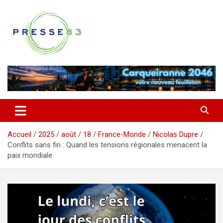
Aller
au
contenu
Comprendre ce qui se joue vraiment dans le Var
Presse 83
Accueil
2025
août
18
France-Monde
Nicolas Dupre
Conflits sans fin : Quand les tensions régionales menacent la
paix mondiale