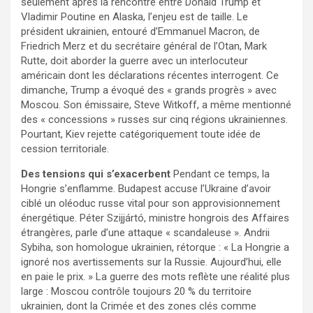
seulement après la rencontre entre Donald Trump et
Vladimir Poutine en Alaska, l’enjeu est de taille. Le
président ukrainien, entouré d’Emmanuel Macron, de
Friedrich Merz et du secrétaire général de l’Otan, Mark
Rutte, doit aborder la guerre avec un interlocuteur
américain dont les déclarations récentes interrogent. Ce
dimanche, Trump a évoqué des « grands progrès » avec
Moscou. Son émissaire, Steve Witkoff, a même mentionné
des « concessions » russes sur cinq régions ukrainiennes.
Pourtant, Kiev rejette catégoriquement toute idée de
cession territoriale.
Des tensions qui s’exacerbent
Pendant ce temps, la
Hongrie s’enflamme. Budapest accuse l’Ukraine d’avoir
ciblé un oléoduc russe vital pour son approvisionnement
énergétique. Péter Szijjártó, ministre hongrois des Affaires
étrangères, parle d’une attaque « scandaleuse ». Andrii
Sybiha, son homologue ukrainien, rétorque : « La Hongrie a
ignoré nos avertissements sur la Russie. Aujourd’hui, elle
en paie le prix. » La guerre des mots reflète une réalité plus
large : Moscou contrôle toujours 20 % du territoire
ukrainien, dont la Crimée et des zones clés comme