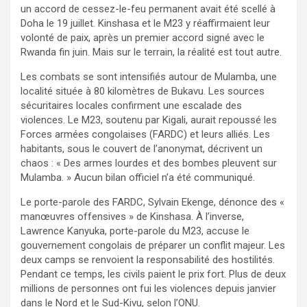
un accord de cessez-le-feu permanent avait été scellé à
Doha le 19 juillet. Kinshasa et le M23 y réaffirmaient leur
volonté de paix, après un premier accord signé avec le
Rwanda fin juin. Mais sur le terrain, la réalité est tout autre.
Les combats se sont intensifiés autour de Mulamba, une
localité située à 80 kilomètres de Bukavu. Les sources
sécuritaires locales confirment une escalade des
violences. Le M23, soutenu par Kigali, aurait repoussé les
Forces armées congolaises (FARDC) et leurs alliés. Les
habitants, sous le couvert de l’anonymat, décrivent un
chaos : « Des armes lourdes et des bombes pleuvent sur
Mulamba. » Aucun bilan officiel n’a été communiqué.
Le porte-parole des FARDC, Sylvain Ekenge, dénonce des «
manœuvres offensives » de Kinshasa. À l’inverse,
Lawrence Kanyuka, porte-parole du M23, accuse le
gouvernement congolais de préparer un conflit majeur. Les
deux camps se renvoient la responsabilité des hostilités.
Pendant ce temps, les civils paient le prix fort. Plus de deux
millions de personnes ont fui les violences depuis janvier
dans le Nord et le Sud-Kivu, selon l’ONU.