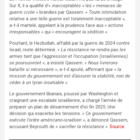
Sur X, il a qualifié d’
« inacceptables »
les
« menaces de
guerre civile »
brandies par Qassem.
« Toute intimidation
relative à une telle guerre est totalement inacceptable »
,
a-t-il martelé, appelant à la prudence face aux
« actions
irresponsables »
qui
« encouragent la sédition »
.
Pourtant, le Hezbollah, affaibli par la guerre de 2024 contre
Israël, reste déterminé.
« La résistance ne rendra pas les
armes tant que l’aggression et l’occupation (israéliennes)
se poursuivront »
, a insisté Qassem.
« Nous livrerons
bataille si nécessaire »
, a-t-il ajouté, affirmant que
« la
mission du gouvernement est d’assurer la stabilité, non de
céder à un tyran insatiable »
.
Le gouvernement libanais, poussé par Washington et
craignant une escalade israélienne, a chargé l’armée de
préparer un plan de désarmement d’ici fin 2025. Une
décision qui exacerbe les tensions.
« Ce gouvernement
exécute l’ordre américano-israélien »
, a dénoncé Qassem,
accusant Beyrouth de
« sacrifier la résistance »
.
Source