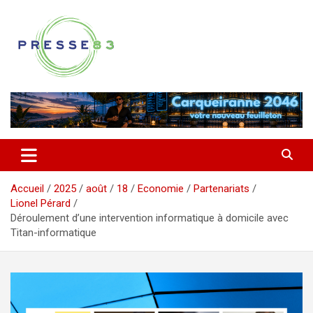
Aller
au
contenu
Comprendre ce qui se joue vraiment dans le Var
Presse 83
Accueil
2025
août
18
Economie
Partenariats
Lionel Pérard
Déroulement d’une intervention informatique à domicile avec
Titan-informatique