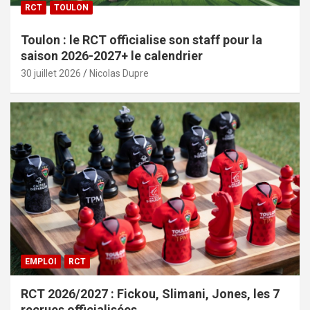
RCT
TOULON
Toulon : le RCT officialise son staff pour la
saison 2026-2027+ le calendrier
30 juillet 2026
Nicolas Dupre
EMPLOI
RCT
RCT 2026/2027 : Fickou, Slimani, Jones, les 7
recrues officialisées