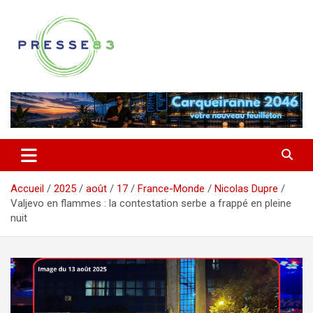
Aller
au
contenu
Comprendre ce qui se joue vraiment dans le Var
Presse 83
Accueil
2025
août
17
France-Monde
Nicolas Dupre
Valjevo en flammes : la contestation serbe a frappé en pleine
nuit