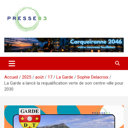
Aller
au
contenu
Comprendre ce qui se joue vraiment dans le Var
Presse 83
Accueil
2025
août
17
La Garde
Sophie Delacroix
La Garde a lancé la requalification verte de son centre-ville pour
2030