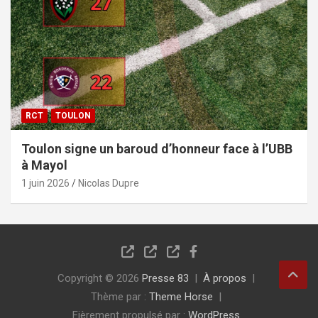
RCT
TOULON
Toulon signe un baroud d’honneur face à l’UBB
à Mayol
1 juin 2026
Nicolas Dupre
Copyright © 2026
Presse 83
À propos
Thème par :
Theme Horse
Fièrement propulsé par :
WordPress