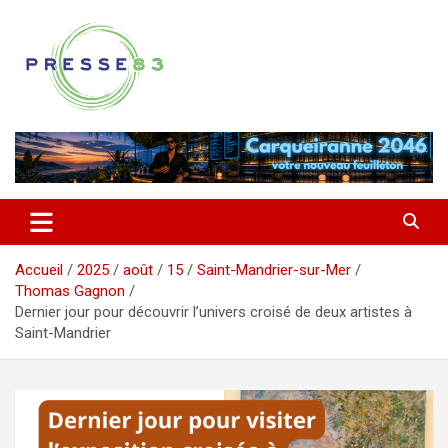
Aller
au
contenu
Comprendre ce qui se joue vraiment dans le Var
Presse 83
Accueil
2025
août
15
Saint-Mandrier-sur-Mer
Thomas Gagnon
Dernier jour pour découvrir l’univers croisé de deux artistes à
Saint-Mandrier