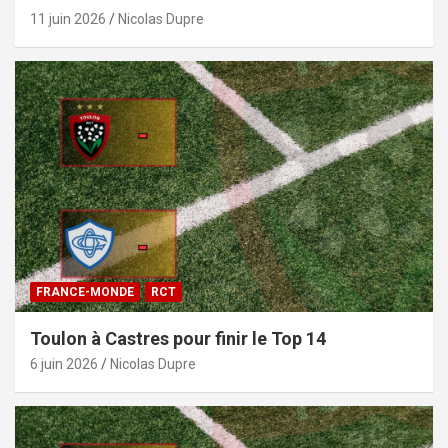
11 juin 2026
Nicolas Dupre
FRANCE-MONDE
RCT
Toulon à Castres pour finir le Top 14
6 juin 2026
Nicolas Dupre