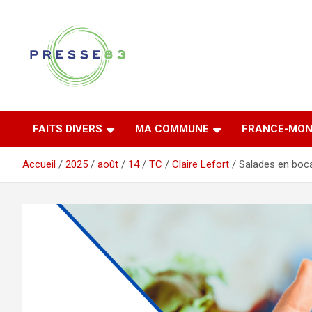
Aller
au
contenu
Comprendre ce qui se joue vraiment dans le Var
Presse 83
FAITS DIVERS
MA COMMUNE
FRANCE-MON
Accueil
2025
août
14
TC
Claire Lefort
Salades en boca