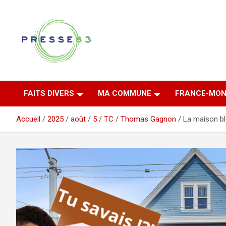
Aller
au
contenu
Comprendre ce qui se joue vraiment dans le Var
Presse 83
FAITS DIVERS
MA COMMUNE
FRANCE-MON
Accueil
2025
août
5
TC
Thomas Gagnon
La maison bl