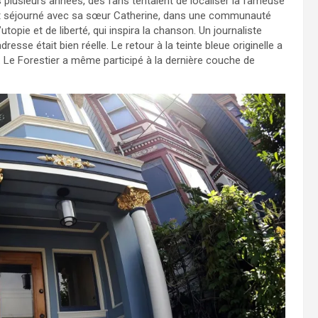
uis plusieurs années, des fans tentaient de localiser la fameuse
vait séjourné avec sa sœur Catherine, dans une communauté
utopie et de liberté, qui inspira la chanson. Un journaliste
resse était bien réelle. Le retour à la teinte bleue originelle a
 Le Forestier a même participé à la dernière couche de