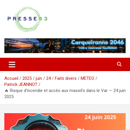
Aller
au
contenu
Comprendre ce qui se joue vraiment dans le Var
Presse 83
Accueil
2025
juin
24
Faits divers
METEO
Patrick JEANNOT
🔥 Risque d’incendie et accès aux massifs dans le Var — 24 juin
2025